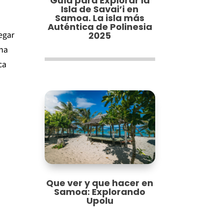
Guía para Explorar la
Isla de Savai’i en
Samoa. La isla más
Auténtica de Polinesia
legar
2025
ina
ca
Que ver y que hacer en
Samoa: Explorando
Upolu