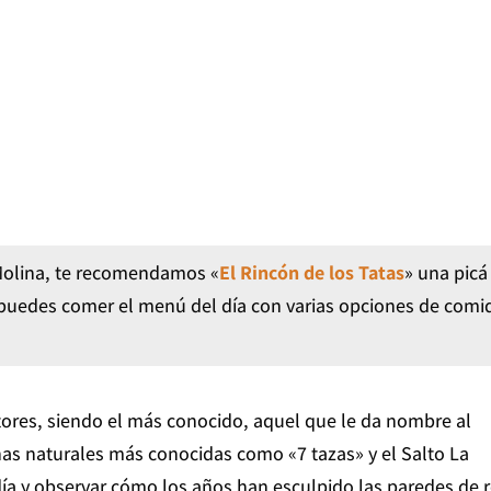
 Molina, te recomendamos «
El Rincón de los Tatas
» una picá
puedes comer el menú del día con varias opciones de comi
tores, siendo el más conocido, aquel que le da nombre al
nas naturales más conocidas como «7 tazas» y el Salto La
 día y observar cómo los años han esculpido las paredes de 