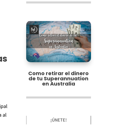
as
Como retirar el dinero
de tu Superannuation
en Australia
ipal
a al
¡ÚNETE!