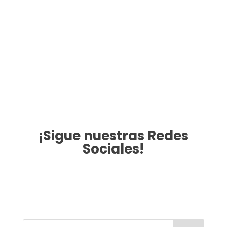
🤝 Voluntariados ➳
trabaja y
viaja aquí
🚘
Arriendo de Autos ➳
compara
aquí
¡Sigue nuestras Redes
Sociales!