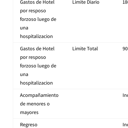
Gastos de Hotel
Limite Diario
18
por resposo
forzoso luego de
una
hospitalizacion
Gastos de Hotel
Limite Total
90
por resposo
forzoso luego de
una
hospitalizacion
Acompañamiento
In
de menores o
mayores
Regreso
In