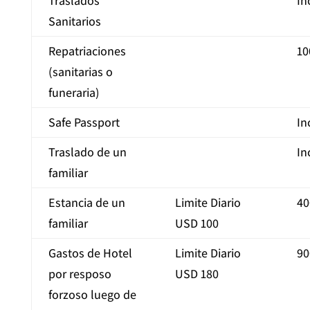
Traslados
In
Sanitarios
Repatriaciones
10
(sanitarias o
funeraria)
Safe Passport
In
Traslado de un
In
familiar
Estancia de un
Limite Diario
40
familiar
USD 100
Gastos de Hotel
Limite Diario
90
por resposo
USD 180
forzoso luego de