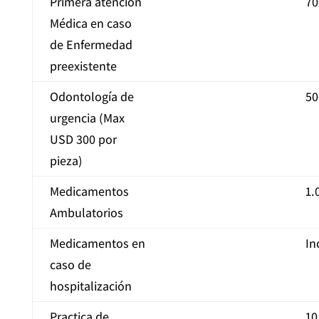
Primera atención
70
Médica en caso
de Enfermedad
preexistente
Odontología de
50
urgencia (Max
USD 300 por
pieza)
Medicamentos
1.
Ambulatorios
Medicamentos en
In
caso de
hospitalización
Practica de
10