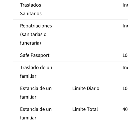
Traslados
In
Sanitarios
Repatriaciones
In
(sanitarias o
funeraria)
Safe Passport
10
Traslado de un
In
familiar
Estancia de un
Limite Diario
10
familiar
Estancia de un
Limite Total
40
familiar