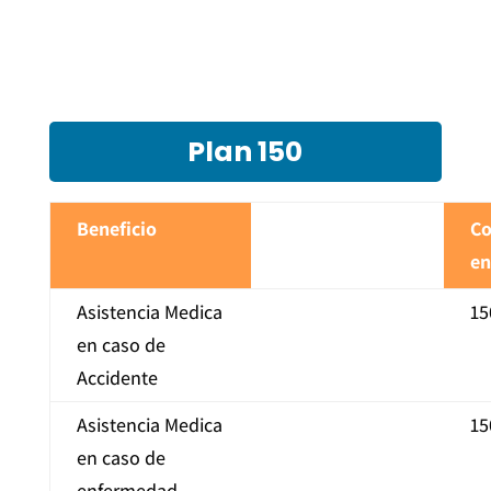
Plan 150
Beneficio
Co
en
Asistencia Medica
15
en caso de
Accidente
Asistencia Medica
15
en caso de
enfermedad